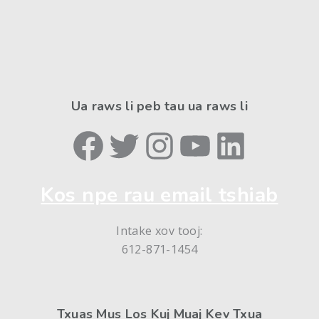
Ua raws li peb tau ua raws li
Facebook
Twitter
Instagram
YouTube
LinkedIn
Kos npe rau email tshiab
Intake xov tooj:
612-871-1454
Txuas Mus Los Kuj Muaj Kev Txua