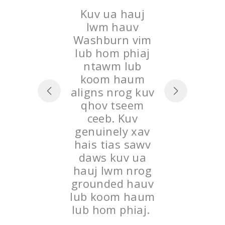
tawm
Wash
n vim
Kuv ua hauj
ib co n
j zoo
lwm hauv
tshaj 
uj rau
Washburn vim
tau 
ns loj
lub hom phiaj
thia
ab xav
ntawm lub
kawm
ab. Kuv
koom haum
los n
ab rau
aligns nrog kuv
Raws 
siv zog
qhov tseem
koo
raws li
ceeb. Kuv
peb y
xav tau
genuinely xav
ntsha
 lub
hais tias sawv
yam t
haum
daws kuv ua
tej y
g nrho
hauj lwm nrog
thia
zog peb
grounded hauv
yuav 
shburn
lub koom haum
Thau
ub teeb
lub hom phiaj.
yuam 
 ntawm
kho t