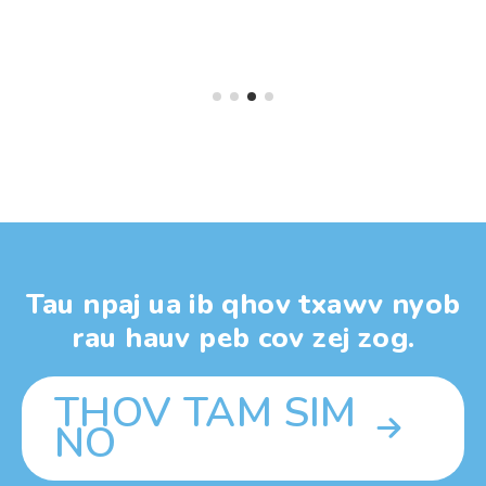
rofit."
los
l
Tau npaj ua ib qhov txawv nyob
rau hauv peb cov zej zog.
THOV TAM SIM
NO