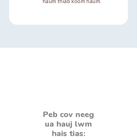
haum thiab koom haum.
Peb 
 neeg
ua h
j lwm
hai
Peb cov neeg
ias:
"Cov
ua hauj lwm
 hauj
hauj 
hais tias: