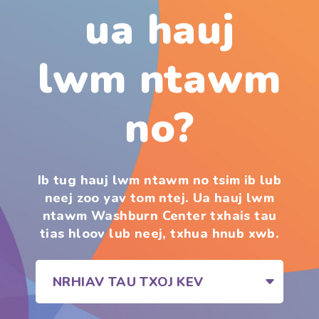
ua hauj
lwm ntawm
no?
Ib tug hauj lwm ntawm no tsim ib lub
neej zoo yav tom ntej. Ua hauj lwm
ntawm Washburn Center txhais tau
tias hloov lub neej, txhua hnub xwb.
NRHIAV TAU TXOJ KEV