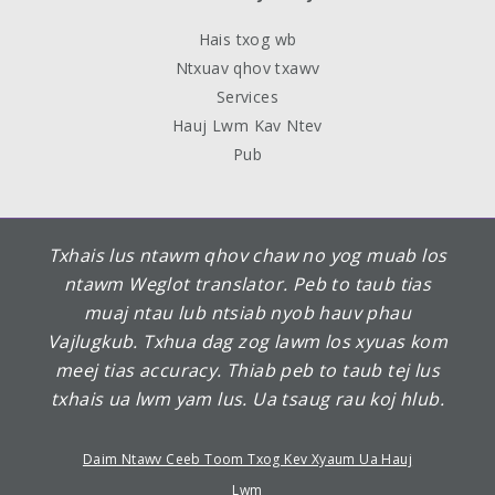
Hais txog wb
Ntxuav qhov txawv
Services
Hauj Lwm Kav Ntev
Pub
Txhais lus ntawm qhov chaw no yog muab los
ntawm Weglot translator. Peb to taub tias
muaj ntau lub ntsiab nyob hauv phau
Vajlugkub. Txhua dag zog lawm los xyuas kom
meej tias accuracy. Thiab peb to taub tej lus
txhais ua lwm yam lus. Ua tsaug rau koj hlub.
Daim Ntawv Ceeb Toom Txog Kev Xyaum Ua Hauj
Lwm