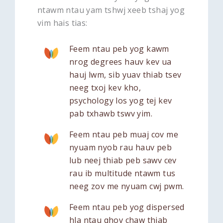
ntawm ntau yam tshwj xeeb tshaj yog
vim hais tias:
Feem ntau peb yog kawm
nrog degrees hauv kev ua
hauj lwm, sib yuav thiab tsev
neeg txoj kev kho,
psychology los yog tej kev
pab txhawb tswv yim.
Feem ntau peb muaj cov me
nyuam nyob rau hauv peb
lub neej thiab peb sawv cev
rau ib multitude ntawm tus
neeg zov me nyuam cwj pwm.
Feem ntau peb yog dispersed
hla ntau qhov chaw thiab