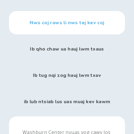
Nws coj raws li nws tej kev coj
Ib qho chaw ua hauj lwm txaus
Ib tug nqi zog hauj lwm txav
ib lub ntsiab lus uas muaj kev kawm
Washburn Center nyuas yog cawv los