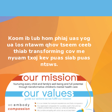
Koom ib lub hom phiaj uas yog
ua los ntawm qhov tseem ceeb
thiab transforming cov me
nyuam txoj kev puas siab puas
ntsws.