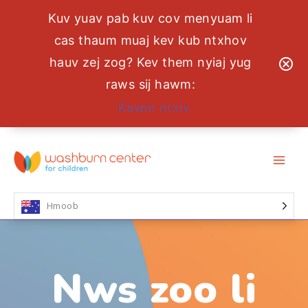
Kuv yuav pab kuv cov menyuam li
cas thaum muaj kev kub ntxhov
hauv zej zog? Kev them nyiaj yug
raws sij hawm:
Kawm ntxiv
Hla
mus
rau
cov
ntsiab
Hmoob
lus
Nws zoo li