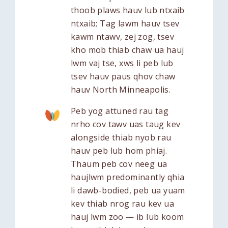
thoob plaws hauv lub ntxaib
ntxaib; Tag lawm hauv tsev
kawm ntawv, zej zog, tsev
kho mob thiab chaw ua hauj
lwm vaj tse, xws li peb lub
tsev hauv paus qhov chaw
hauv North Minneapolis.
Peb yog attuned rau tag
nrho cov tawv uas taug kev
alongside thiab nyob rau
hauv peb lub hom phiaj.
Thaum peb cov neeg ua
haujlwm predominantly qhia
li dawb-bodied, peb ua yuam
kev thiab nrog rau kev ua
hauj lwm zoo — ib lub koom