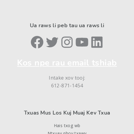
Ua raws li peb tau ua raws li
Facebook
Twitter
Instagram
YouTube
LinkedIn
Kos npe rau email tshiab
Intake xov tooj:
612-871-1454
Txuas Mus Los Kuj Muaj Kev Txua
Hais txog wb
Ntxuav qhov txawv