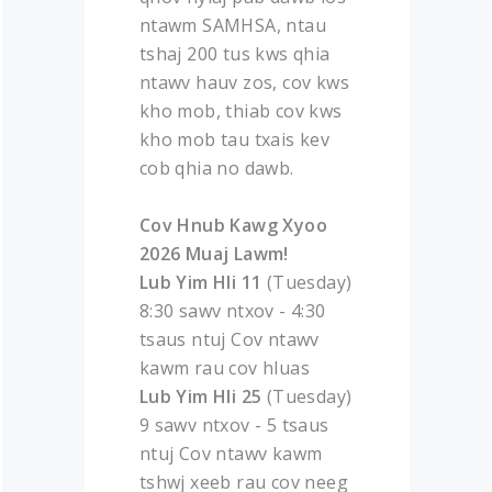
ntawm SAMHSA, ntau
tshaj 200 tus kws qhia
ntawv hauv zos, cov kws
kho mob, thiab cov kws
kho mob tau txais kev
cob qhia no dawb.
Cov Hnub Kawg Xyoo
2026 Muaj Lawm!
Lub Yim Hli 11
(Tuesday)
8:30 sawv ntxov - 4:30
tsaus ntuj Cov ntawv
kawm rau cov hluas
Lub Yim Hli 25
(Tuesday)
9 sawv ntxov - 5 tsaus
ntuj Cov ntawv kawm
tshwj xeeb rau cov neeg