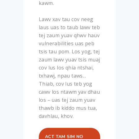
kawm.
Lawv xav tau cov neeg
laus uas to taub lawv teb
tej zaum yuav qhwv hauv
vulnerabilities uas peb
tsis tau pom. Los yog, tej
zaum lawv yuav tsis muaj
cov lus los qhia ntshai,
txhawj, npau taws...
Thiab, cov lus teb yog
cawv los ntawm yav dhau
los – uas tej zaum yuav
thawb ib kiddo mus tua,
davhlau, khov.
ACT TAM SIM NO