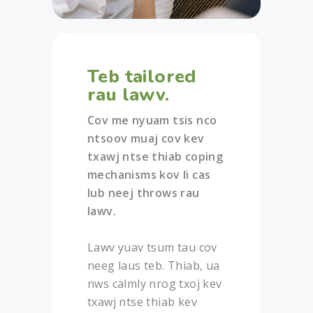
Teb tailored
rau lawv.
Cov me nyuam tsis nco
ntsoov muaj cov kev
txawj ntse thiab coping
mechanisms kov li cas
lub neej throws rau
lawv.
Lawv yuav tsum tau cov
neeg laus teb. Thiab, ua
nws calmly nrog txoj kev
txawj ntse thiab kev