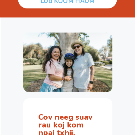
LUB KOOM HAUM
Cov neeg suav
rau koj kom
npaj txhij.