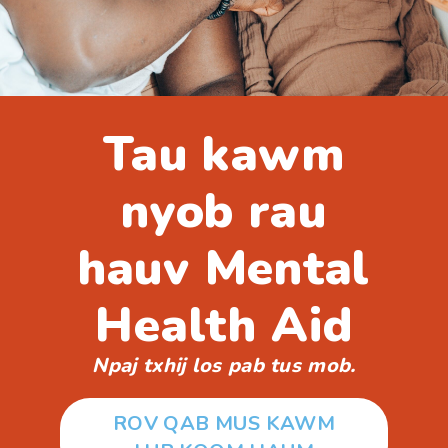
Tau kawm
nyob rau
hauv Mental
Health Aid
Npaj txhij los pab tus mob.
ROV QAB MUS KAWM