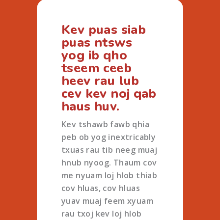
Kev puas siab
puas ntsws
yog ib qho
tseem ceeb
heev rau lub
cev kev noj qab
haus huv.
Kev tshawb fawb qhia
peb ob yog inextricably
txuas rau tib neeg muaj
hnub nyoog. Thaum cov
me nyuam loj hlob thiab
cov hluas, cov hluas
yuav muaj feem xyuam
rau txoj kev loj hlob