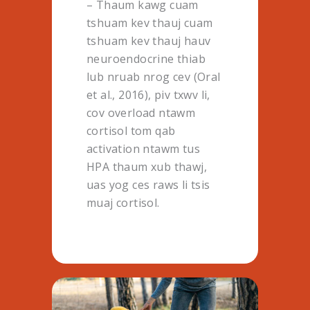
– Thaum kawg cuam
tshuam kev thauj cuam
tshuam kev thauj hauv
neuroendocrine thiab
lub nruab nrog cev (Oral
et al., 2016), piv txwv li,
cov overload ntawm
cortisol tom qab
activation ntawm tus
HPA thaum xub thawj,
uas yog ces raws li tsis
muaj cortisol.