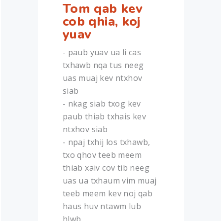
Tom qab kev
cob qhia, koj
yuav
- paub yuav ua li cas
txhawb nqa tus neeg
uas muaj kev ntxhov
siab
- nkag siab txog kev
paub thiab txhais kev
ntxhov siab
- npaj txhij los txhawb,
txo qhov teeb meem
thiab xaiv cov tib neeg
uas ua txhaum vim muaj
teeb meem kev noj qab
haus huv ntawm lub
hlwb.