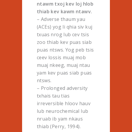
ntawm txoj kev loj hlob
thiab kev kawm ntawv.
– Adverse thaum yau
(ACEs) yog li qhia siv kuj
txuas nrog lub cev tsis
zoo thiab kev puas siab
puas ntsws. Yog peb tsis
ceev lossis muaj mob
muaj nkeeg, muaj ntau
yam kev puas siab puas
ntsws.
– Prolonged adversity
txhais tau tias
irreversible hloov hauv
lub neurochemical lub
nruab ib yam nkaus
thiab (Perry, 1994).