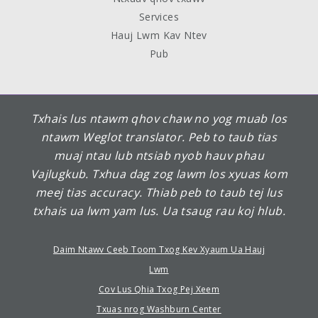
Services
Hauj Lwm Kav Ntev
Pub
Txhais lus ntawm qhov chaw no yog muab los
ntawm Weglot translator. Peb to taub tias
muaj ntau lub ntsiab nyob hauv phau
Vajlugkub. Txhua dag zog lawm los xyuas kom
meej tias accuracy. Thiab peb to taub tej lus
txhais ua lwm yam lus. Ua tsaug rau koj hlub.
Daim Ntawv Ceeb Toom Txog Kev Xyaum Ua Hauj
Lwm
Cov Lus Qhia Txog Pej Xeem
Txuas nrog Washburn Center