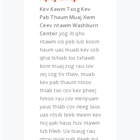
Kev Kawm Txog Kev
Pab Thaum Muaj Xwm
Ceev ntawm Washburn
Center
yog ib qho
ntawm ob peb lub koom
haum uas muab kev cob
qhia tshiab los txhawb
kom muaj zog rau cov
zej zog tiv thaiv, muab
kev pab thaum ntxov
thiab txo cov kev pheej
hmoo rau cov menyuam
yaus thiab cov neeg laus
uas ntsib teeb meem kev
noj qab haus huv ntawm
lub hlwb. Ua tsaug rau
qhov nyiaj pab dawb los