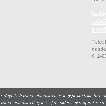
Isdi
wixi
kord
Talee
qaada
612-8
n Weglot. Waxaan fahamsanahay inay jiraan kala duwana
Oo, waxaan fahamsanahay in turjumaadaha ay noqon kar