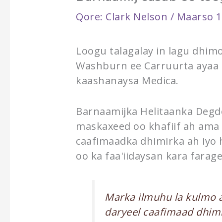
Qore:
Clark Nelson
/
Maarso 1
Loogu talagalay in lagu dhim
Washburn ee Carruurta ayaa 
kaashanaysa Medica.
Barnaamijka Helitaanka Degd
maskaxeed oo khafiif ah ama 
caafimaadka dhimirka ah iyo 
oo ka faa'iidaysan kara farag
Marka ilmuhu la kulmo a
daryeel caafimaad dhim