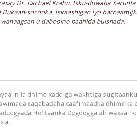
raxay Dr. Rachael Krahn, Isku-duwaha Xarunt
 Bukaan-socodka. Iskaashigan iyo barnaamij
i wanaagsan u daboolno baahida bulshada.
yaa in la dhimo xaddiga wakhtiga sugitaanku
caawimada caqabadaha caafimaadka dhimirka e
adeegyada Helitaanka Degdegga ah waxaa heli
ica.