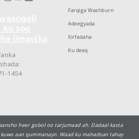
Farqiga Washburn
iwaangeli
Adeegyada
i ku soo
ha iimaylka
Xirfadaha
Ku deeq
fanka
shada:
71-1454
ansho heer gobol oo tarjumaad ah. Dadaal kasta
aan kuwo aan qummanayn. Waad ku mahadsan tahay