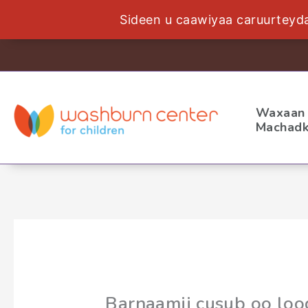
Sideen u caawiyaa caruurteyd
U
bood
nuxurka
Waxaan 
Machadk
Barnaamij cusub oo loo