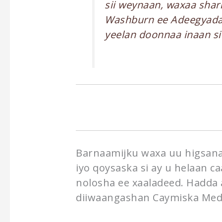
sii weynaan, waxaa shar
Washburn ee Adeegyada
yeelan doonnaa inaan s
Barnaamijku waxa uu higsana
iyo qoysaska si ay u helaan 
nolosha ee xaaladeed. Hadda 
diiwaangashan Caymiska Med