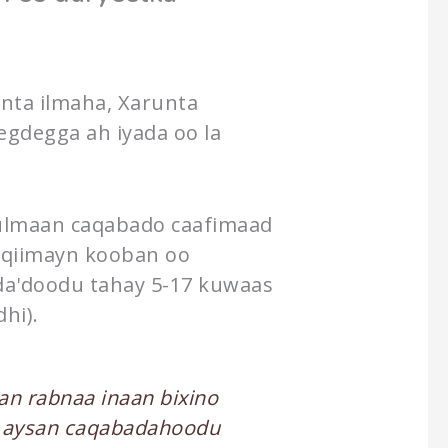
nta ilmaha, Xarunta
gdegga ah iyada oo la
kulmaan caqabado caafimaad
a qiimayn kooban oo
 da'doodu tahay 5-17 kuwaas
hi).
an rabnaa inaan bixino
a aysan caqabadahoodu