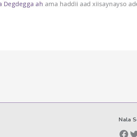
a Degdegga ah
ama haddii aad xiisaynayso ad
Nala 
Facebook-ga
Tw