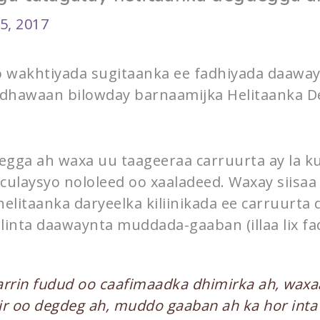
5, 2017
o wakhtiyada sugitaanka ee fadhiyada daaway
dhawaan bilowday barnaamijka Helitaanka De
egga ah waxa uu taageeraa carruurta ay la 
culaysyo nololeed oo xaaladeed. Waxay siisa
helitaanka daryeelka kiliinikada ee carruurta
elinta daawaynta muddada-gaaban (illaa lix fad
rrin fudud oo caafimaadka dhimirka ah, waxa
ir oo degdeg ah, muddo gaaban ah ka hor int