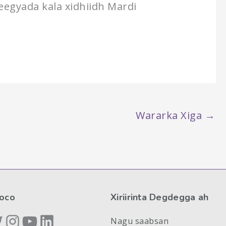
eegyada kala xidhiidh Mardi
Wararka Xiga
→
Soco
Xiriirinta Degdegga ah
itter
Instagram
YouTube
LinkedIn
Nagu saabsan