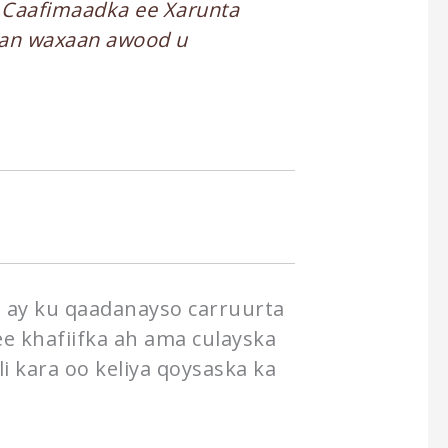
a Caafimaadka ee Xarunta
kan waxaan awood u
 ay ku qaadanayso carruurta
e khafiifka ah ama culayska
 kara oo keliya qoysaska ka