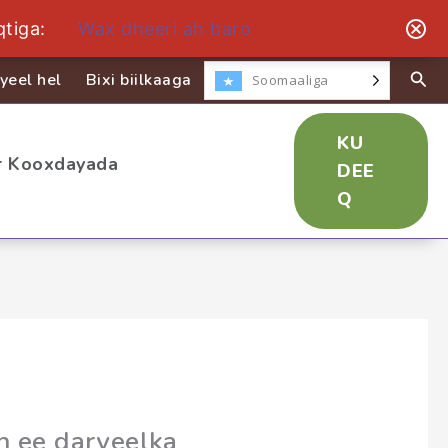
tiga:
Wax dheeri ah baro
yeel hel
Bixi biilkaaga
Soomaaliga
KU
ir Kooxdayada
DEE
Q
h ee daryeelka