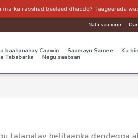
a marka rabshad beeleed dhacdo? Taageerada waq
Nala soo xiriir
Dar
u baahanahay Caawin
Saamayn Samee
Ku bi
a Tababarka
Nagu saabsan
gu talagalay helitaanka degdegga a