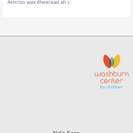
Talo
Akhriso wax dheeraad ah »
ku
socota
carruurta
ku
laabanaysa
dugsiga