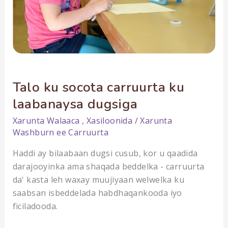
Talo ku socota carruurta ku
laabanaysa dugsiga
Xarunta
Walaaca
,
Xasiloonida
/
Xarunta
Washburn ee Carruurta
Haddi ay bilaabaan dugsi cusub, kor u qaadida
darajooyinka ama shaqada beddelka - carruurta
da' kasta leh waxay muujiyaan welwelka ku
saabsan isbeddelada habdhaqankooda iyo
ficiladooda.