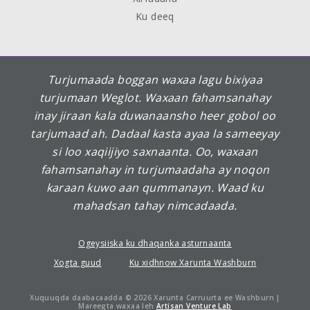
Ku deeq
Turjumaada boggan waxaa lagu bixiyaa
turjumaan Weglot. Waxaan fahamsanahay
inay jiraan kala duwanaansho heer gobol oo
tarjumaad ah. Dadaal kasta ayaa la sameeyay
si loo xaqiijiyo saxnaanta. Oo, waxaan
fahamsanahay in turjumaadaha ay noqon
karaan kuwo aan qummanayn. Waad ku
mahadsan tahay nimcadaada.
Ogeysiiska ku dhaqanka asturnaanta
Xogta guud
Ku xidhnow Xarunta Washburn
Xuquuqda daabacaadda © 2026 Xarunta Carruurta ee Washburn |
Mareegta waxaa leh
Artisan Venture Lab