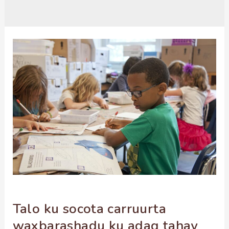
Talo ku socota carruurta
waxbarashadu ku adag tahay