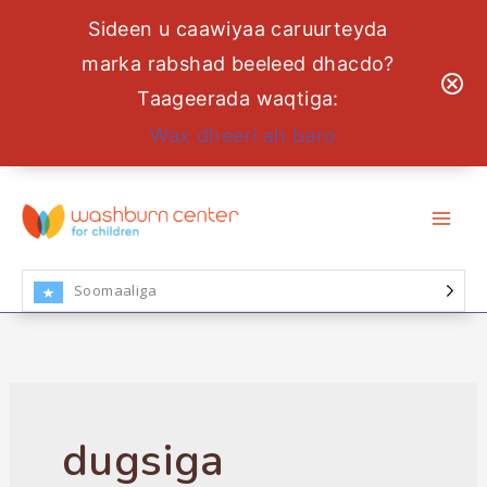
Sideen u caawiyaa caruurteyda
marka rabshad beeleed dhacdo?
Taageerada waqtiga:
Wax dheeri ah baro
U
bood
nuxurka
Soomaaliga
dugsiga