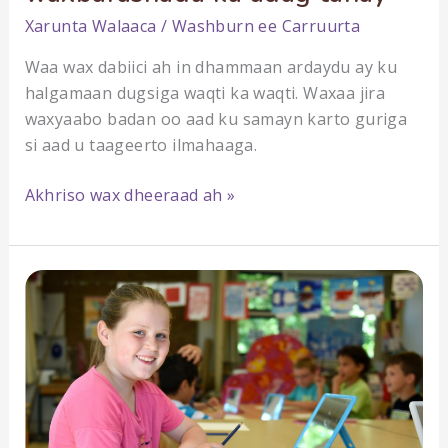
Xarunta
Walaaca
/
Washburn ee Carruurta
Waa wax dabiici ah in dhammaan ardaydu ay ku
halgamaan dugsiga waqti ka waqti. Waxaa jira
waxyaabo badan oo aad ku samayn karto guriga
si aad u taageerto ilmahaaga.
Talo
Akhriso wax dheeraad ah »
loogu
talagalay
carruurta
dhibaatooyinka
waxbarashada
qaba