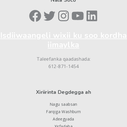
Nala Soco
Facebook-ga
Twitter
Instagram
YouTube
LinkedIn
Isdiiwaangeli wixii ku soo kordha
iimaylka
Taleefanka qaadashada:
612-871-1454
Xiriirinta Degdegga ah
Nagu saabsan
Farqiga Washburn
Adeegyada
Xirfadaha