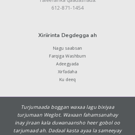
Taleefanka qaadashada:
612-871-1454
Xiriirinta Degdegga ah
Nagu saabsan
Farqiga Washburn
Adeegyada
Xirfadaha
Ku deeq
Turjumaada boggan waxaa lagu bixiyaa
turjumaan Weglot. Waxaan fahamsanahay
inay jiraan kala duwanaansho heer gobol oo
tarjumaad ah. Dadaal kasta ayaa la sameeyay