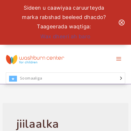
Sideen u caawiyaa caruurteyda
marka rabshad beeleed dhacdo?
Taageerada waqtiga:
Wax dheeri ah baro
U
bood
nuxurka
Soomaaliga
jiilaalka