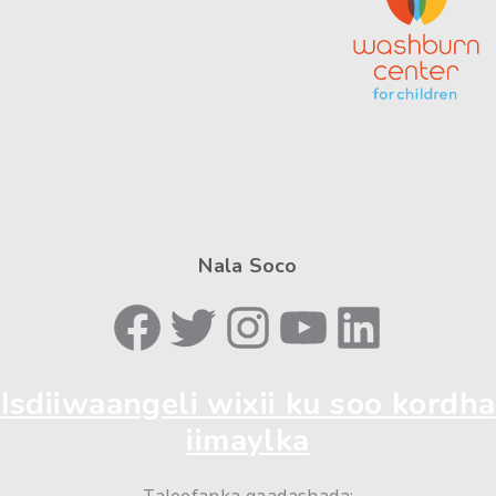
Nala Soco
Facebook-ga
Twitter
Instagram
YouTube
LinkedIn
Isdiiwaangeli wixii ku soo kordha
iimaylka