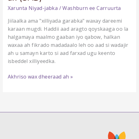
Xarunta
Niyad-jabka
/
Washburn ee Carruurta
Jiilaalka ama "xilliyada garabka" waxay dareemi
karaan mugdi. Haddii aad aragto qoyskaaga oo la
halgamaya maalmo gaaban iyo qabow, halkan
waxaa ah fikrado madadaalo leh oo aad si wadajir
ah u samayn karto si aad farxad ugu keento
isbeddel xilliyeedka.
Carruurta
Akhriso wax dheeraad ah »
iyo
Xanuunka
Saamaynta
Xilliyeedka
(SAD)