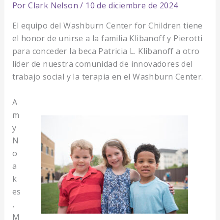
Por
Clark Nelson
/
10 de diciembre de 2024
El equipo del Washburn Center for Children tiene
el honor de unirse a la familia Klibanoff y Pierotti
para conceder la beca Patricia L. Klibanoff a otro
líder de nuestra comunidad de innovadores del
trabajo social y la terapia en el Washburn Center.
A
m
y
N
o
a
k
es
,
M