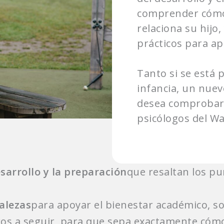
comprender cómo 
relaciona su hijo,
prácticos para ap
Tanto si se está 
infancia, un nue
desea comprobar 
psicólogos del W
arrollo y la preparación
que resaltan los p
alezas
para apoyar el bienestar académico, so
ros a seguir, para que sepa exactamente cómo