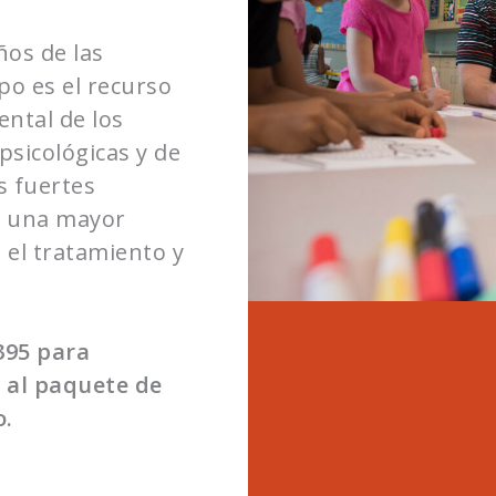
ños de las
o es el recurso
ntal de los
psicológicas y de
s fuertes
s una mayor
 el tratamiento y
395 para
 al paquete de
o.