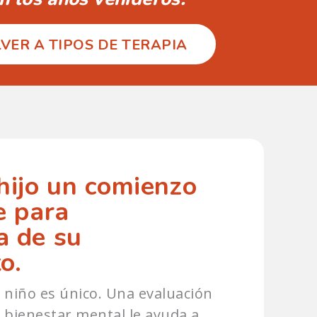
VER A TIPOS DE TERAPIA
hijo un comienzo
e para
a de su
o.
 niño es único. Una evaluación
el bienestar mental le ayuda a