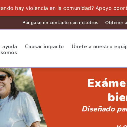
uando hay violencia en la comunidad? Apoyo opor
Póngase en contacto con nosotros
Obtener a
o ayuda
Causar impacto
Únete a nuestro equi
 somos
Exámen
bie
Diseñado par
y e