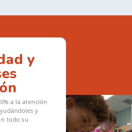
dad y
ses
ión
0% a la atención
ayudándoles y
en todo su