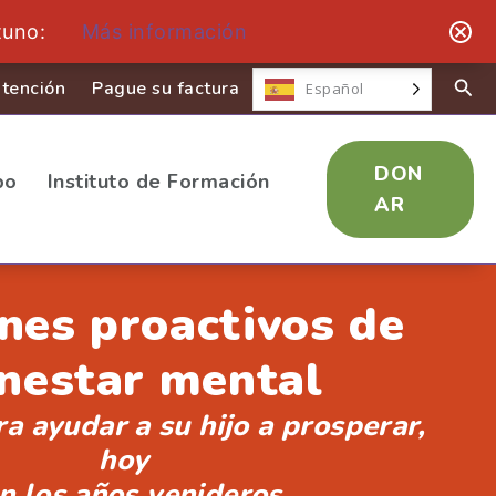
tuno:
Más información
tención
Pague su factura
Español
DON
po
Instituto de Formación
AR
es proactivos de
nestar mental
a ayudar a su hijo a prosperar,
hoy
n los años venideros.