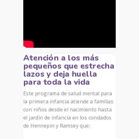
Atención a los más
pequeños que estrecha
lazos y deja huella
para toda la vida
Este programa de salud mental para
la primera infancia atiende a familias
con niños desde el nacimiento hasta
el jardín de infancia en los condados
de Hennepin y Ramsey que: